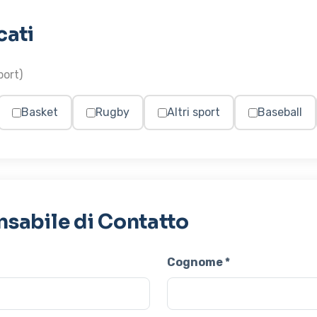
cati
port)
Basket
Rugby
Altri sport
Baseball
nsabile di Contatto
Cognome *