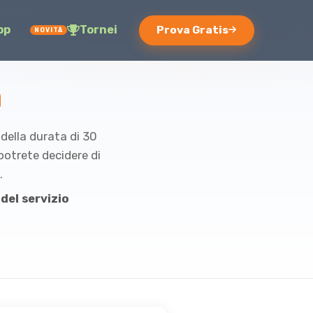
pp
Tornei
Prova Gratis
NOVITÀ
a
 della durata di 30
 potrete decidere di
.
del servizio