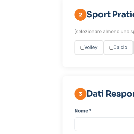
Sport Prati
2
(selezionare almeno uno s
Volley
Calcio
Dati Respo
3
Nome *